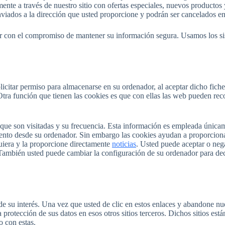
ente a través de nuestro sitio con ofertas especiales, nuevos productos
enviados a la dirección que usted proporcione y podrán ser cancelados 
l compromiso de mantener su información segura. Usamos los siste
licitar permiso para almacenarse en su ordenador, al aceptar dicho fiche
. Otra función que tienen las cookies es que con ellas las web pueden rec
 que son visitadas y su frecuencia. Esta información es empleada únicam
to desde su ordenador. Sin embargo las cookies ayudan a proporcionar 
uiera y la proporcione directamente
noticias
. Usted puede aceptar o neg
ambién usted puede cambiar la configuración de su ordenador para decli
 de su interés. Una vez que usted de clic en estos enlaces y abandone nue
a protección de sus datos en esos otros sitios terceros. Dichos sitios está
o con estas.